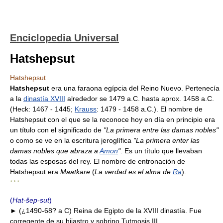
Enciclopedia Universal
Hatshepsut
Hatshepsut
Hatshepsut
era una faraona egípcia del Reino Nuevo. Pertenecía
a la
dinastía XVIII
alrededor se 1479 a.C. hasta aprox. 1458 a.C.
(Heck: 1467 - 1445;
Krauss
: 1479 - 1458 a.C.). El nombre de
Hatshepsut con el que se la reconoce hoy en día en principio era
un título con el significado de
"La primera entre las damas nobles"
o como se ve en la escritura jeroglífica
"La primera enter las
damas nobles que abraza a
Amon
"
. Es un título que llevaban
todas las esposas del rey. El nombre de entronación de
Hatshepsut era
Maatkare
(
La verdad es el alma de
Ra
).
* * *
(
Hat-šep-sut
)
► (¿1490-68? a C) Reina de Egipto de la XVIII dinastía. Fue
corregente de su hijastro y sobrino Tutmosis III.