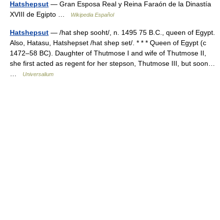
Hatshepsut
— Gran Esposa Real y Reina Faraón de la Dinastía
XVIII de Egipto …
Wikipedia Español
Hatshepsut
— /hat shep sooht/, n. 1495 75 B.C., queen of Egypt.
Also, Hatasu, Hatshepset /hat shep set/. * * * Queen of Egypt (с
1472–58 BC). Daughter of Thutmose I and wife of Thutmose II,
she first acted as regent for her stepson, Thutmose III, but soon…
…
Universalium