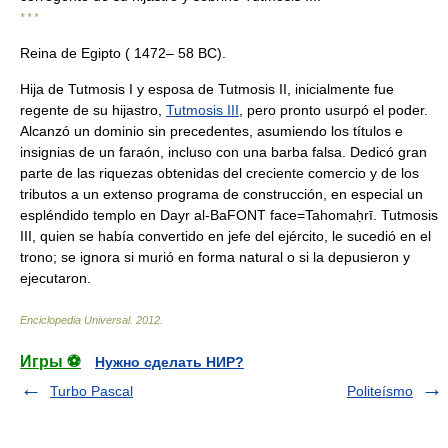
* * *
Reina de Egipto ( 1472– 58 BC).
Hija de Tutmosis I y esposa de Tutmosis II, inicialmente fue
regente de su hijastro,
Tutmosis III
, pero pronto usurpó el poder.
Alcanzó un dominio sin precedentes, asumiendo los títulos e
insignias de un faraón, incluso con una barba falsa. Dedicó gran
parte de las riquezas obtenidas del creciente comercio y de los
tributos a un extenso programa de construcción, en especial un
espléndido templo en Dayr al-BaFONT face=Tahomaḥrī. Tutmosis
III, quien se había convertido en jefe del ejército, le sucedió en el
trono; se ignora si murió en forma natural o si la depusieron y
ejecutaron.
Enciclopedia Universal
.
2012
.
Игры ⚽
Нужно сделать НИР?
Turbo Pascal
Politeísmo