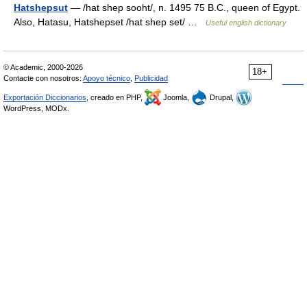
Hatshepsut
— /hat shep sooht/, n. 1495 75 B.C., queen of Egypt.
Also, Hatasu, Hatshepset /hat shep set/ …
Useful english dictionary
© Academic, 2000-2026
18+
Contacte con nosotros:
Apoyo técnico
,
Publicidad
Exportación Diccionarios
, creado en PHP,
Joomla,
Drupal,
WordPress, MODx.