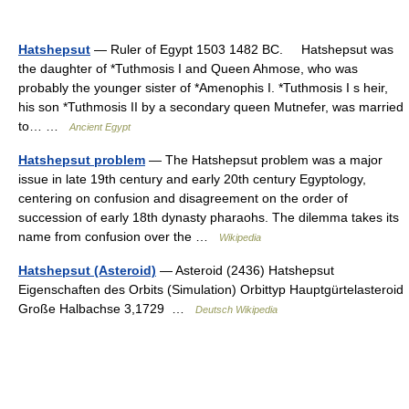
Hatshepsut
— Ruler of Egypt 1503 1482 BC. Hatshepsut was
the daughter of *Tuthmosis I and Queen Ahmose, who was
probably the younger sister of *Amenophis I. *Tuthmosis I s heir,
his son *Tuthmosis II by a secondary queen Mutnefer, was married
to… …
Ancient Egypt
Hatshepsut problem
— The Hatshepsut problem was a major
issue in late 19th century and early 20th century Egyptology,
centering on confusion and disagreement on the order of
succession of early 18th dynasty pharaohs. The dilemma takes its
name from confusion over the …
Wikipedia
Hatshepsut (Asteroid)
— Asteroid (2436) Hatshepsut
Eigenschaften des Orbits (Simulation) Orbittyp Hauptgürtelasteroid
Große Halbachse 3,1729 …
Deutsch Wikipedia