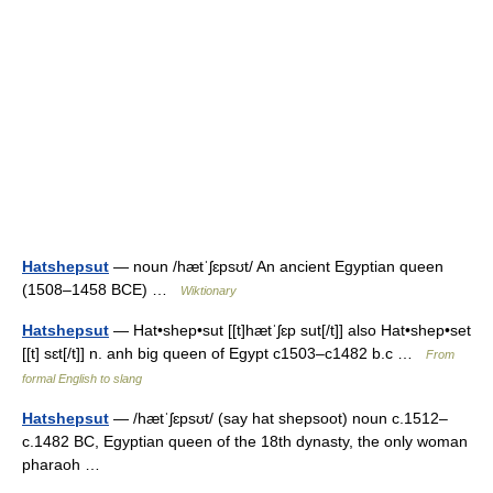
Hatshepsut
— noun /hætˈʃɛpsʊt/ An ancient Egyptian queen
(1508–1458 BCE) …
Wiktionary
Hatshepsut
— Hat•shep•sut [[t]hætˈʃɛp sut[/t]] also Hat•shep•set
[[t] sɛt[/t]] n. anh big queen of Egypt c1503–c1482 b.c …
From
formal English to slang
Hatshepsut
— /hætˈʃɛpsʊt/ (say hat shepsoot) noun c.1512–
c.1482 BC, Egyptian queen of the 18th dynasty, the only woman
pharaoh …