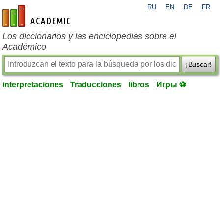
RU
EN
DE
FR
es-academic.com
Los diccionarios y las enciclopedias sobre el
Académico
¡Buscar!
interpretaciones
Traducciones
libros
Игры ⚽